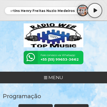
adu Martins Henry Freitas Nuzio Medeiros - RITMO DA SAN
Fale conosco via Whatsapp:
+55 (55) 99653-3662
MENU
Programação